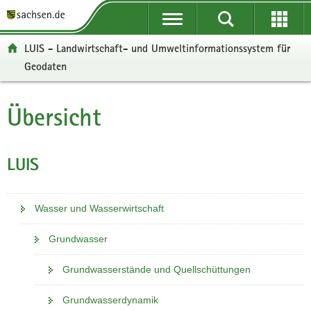
P
P
H
W
F
o
o
a
e
o
r
r
u
i
o
LUIS - Landwirtschaft- und Umweltinformationssystem für
t
t
p
t
t
Geodaten
a
a
t
e
e
l
l
i
r
r
ü
n
n
e
-
Übersicht
Hauptinhalt
b
a
h
I
B
e
v
a
n
e
r
i
l
f
r
LUIS
g
g
t
o
e
r
a
r
i
e
t
m
c
Wasser und Wasserwirtschaft
i
i
a
h
f
o
t
Grundwasser
e
n
i
n
o
Grundwasserstände und Quellschüttungen
d
n
e
Grundwasserdynamik
N