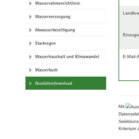
Wasserrahmenrichtlinie
a
Landkre
v
Wasserversorgung
i
g
Abwasserbeseitigung
Einzugs
a
t
Starkregen
i
Wasserhaushalt und Klimawandel
E-Mail-
o
n
Wasserbuch
Geodatendownload
Mit
Datenselek
Selektions
Kriterium 