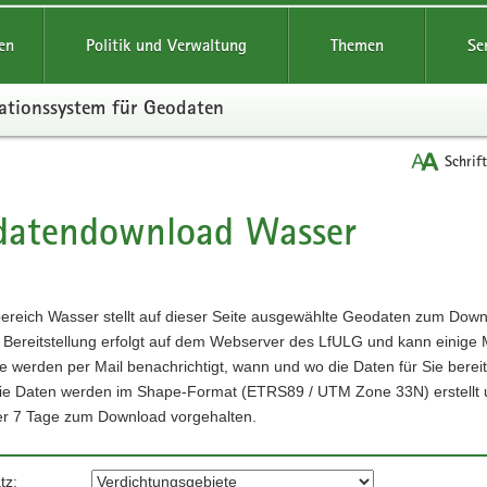
reifende
en
Politik und Verwaltung
Themen
Se
ationssystem für Geodaten
Schrif
datendownload Wasser
t
ereich Wasser stellt auf dieser Seite ausgewählte Geodaten zum Dow
e Bereitstellung erfolgt auf dem Webserver des LfULG und kann einige
e werden per Mail benachrichtigt, wann und wo die Daten für Sie bereit
ie Daten werden im Shape-Format (ETRS89 / UTM Zone 33N) erstellt 
r 7 Tage zum Download vorgehalten.
tz: