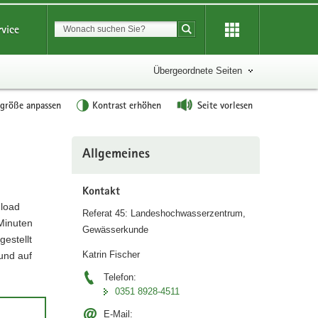
Suchbegriff
rvice
Suche starten
Übergeordnete Seiten
tgröße anpassen
Kontrast erhöhen
Seite vorlesen
Weitere
Allgemeines
Information
Kontakt
nload
Referat 45: Landeshochwasserzentrum,
 Minuten
Gewässerkunde
gestellt
Katrin Fischer
und auf
Telefon:
0351 8928-4511
E-Mail: