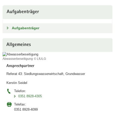
a
v
Aufgabenträger
i
g
Aufgabenträger
a
t
Weitere
i
Allgemeines
Information
o
n
Abwasserbeseitigung
© LfULG
Abwasserbeseitigung
Ansprechpartner
Referat 43: Siedlungswasserwirtschaft, Grundwasser
Kerstin Seidel
Telefon:
0351 8928-4305
Telefax:
0351 8928-4099