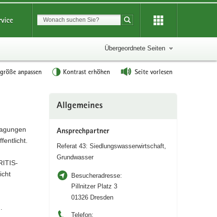
Suchbegriff
rvice
Suche starten
Übergeordnete Seiten
tgröße anpassen
Kontrast erhöhen
Seite vorlesen
Weitere
Allgemeines
Information
ragungen
Ansprechpartner
entlicht.
Referat 43: Siedlungswasserwirtschaft,
Grundwasser
RITIS-
icht
Besucheradresse:
Pillnitzer Platz 3
01326 Dresden
.
Telefon: