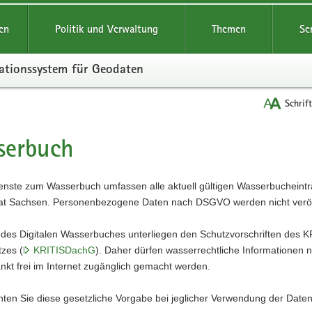
reifende
en
Politik und Verwaltung
Themen
Se
ationssystem für Geodaten
Schrif
serbuch
t
enste zum Wasserbuch umfassen alle aktuell gültigen Wasserbucheint
aat Sachsen. Personenbezogene Daten nach DSGVO werden nicht veröff
 des Digitalen Wasserbuches unterliegen den Schutzvorschriften des K
zes (
KRITISDachG
). Daher dürfen wasserrechtliche Informationen n
kt frei im Internet zugänglich gemacht werden.
hten Sie diese gesetzliche Vorgabe bei jeglicher Verwendung der Daten