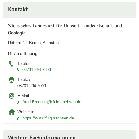
v
Weitere
e
Kontakt
Information
n
A
Sächsisches Landesamt für Umwelt, Landwirtschaft und
n
Geologie
w
Referat 42: Boden, Altlasten
e
n
Dr. Arnd Bräunig
d
Telefon:
u
03731 294-2803
n
g
Telefax:
i
03731 294-2099
n
E-Mail:
i
Arnd.Braeunig­@lfulg.sachsen.de
D
Webseite:
A
https://www.lfulg.sachsen.de
Link
öffnet
sich in
Weitere Fachinformationen