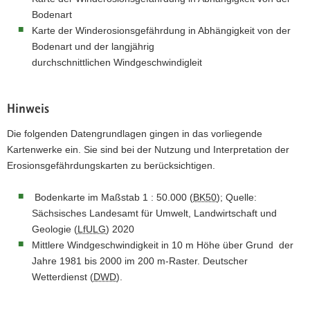
k
Bodenart
t
Karte der Winderosionsgefährdung in Abhängigkeit von der
i
Bodenart und der langjährig
v
durchschnittlichen Windgeschwindigleit
e
n
A
Hinweis
n
Die folgenden Datengrundlagen gingen in das vorliegende
w
Kartenwerke ein. Sie sind bei der Nutzung und Interpretation der
e
Erosionsgefährdungskarten zu berücksichtigen.
n
d
Bodenkarte im Maßstab 1 : 50.000 (
BK50
); Quelle:
u
Sächsisches Landesamt für Umwelt, Landwirtschaft und
n
Geologie (
LfULG
) 2020
g
Mittlere Windgeschwindigkeit in 10 m Höhe über Grund der
i
Jahre 1981 bis 2000 im 200 m-Raster. Deutscher
n
Wetterdienst (
DWD
).
i
D