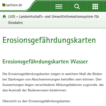
P
P
H
W
F
o
o
a
e
o
r
r
u
i
o
LUIS - Landwirtschaft- und Umweltinformationssystem für
t
t
p
t
t
Geodaten
a
a
t
e
e
l
l
i
r
r
ü
n
n
e
-
Erosionsgefährdungskarten
Hauptinhalt
b
a
h
I
B
e
v
a
n
e
r
i
l
f
r
g
g
t
o
e
Erosionsgefährdungskarten Wasser
r
a
r
i
e
t
m
c
i
i
a
h
Die Erosionsgefährdungskarten zeigen in welchem Maß die Böden
f
o
t
bei Starkregen von Abschwemmungen betroffen sein können. Den
e
n
i
Auswertungen liegen verschiedene Wirkungsfaktoren zugrunde, die
n
o
das Ausmaß der Bodenerosion bestimmen.
d
n
e
Übersicht zu den Erosionsgefährdungskarten:
N