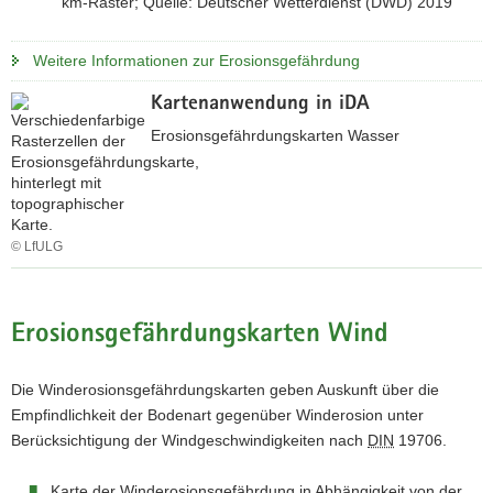
km-Raster; Quelle: Deutscher Wetterdienst (DWD) 2019
Weitere Informationen zur Erosionsgefährdung
Kartenanwendung in iDA
Erosionsgefährdungskarten Wasser
© LfULG
z
u
r
Erosionsgefährdungskarten Wind
i
n
Die Winderosionsgefährdungskarten geben Auskunft über die
t
Empfindlichkeit der Bodenart gegenüber Winderosion unter
e
Berücksichtigung der Windgeschwindigkeiten nach
DIN
19706.
r
a
Karte der Winderosionsgefährdung in Abhängigkeit von der