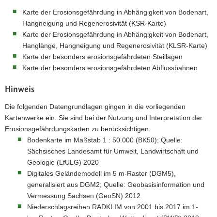
a
Karte der Erosionsgefährdung in Abhängigkeit von Bodenart,
v
Hangneigung und Regenerosivität (KSR-Karte)
i
Karte der Erosionsgefährdung in Abhängigkeit von Bodenart,
g
Hanglänge, Hangneigung und Regenerosivität (KLSR-Karte)
a
Karte der besonders erosionsgefährdeten Steillagen
t
Karte der besonders erosionsgefährdeten Abflussbahnen
i
o
Hinweis
n
Die folgenden Datengrundlagen gingen in die vorliegenden
Kartenwerke ein. Sie sind bei der Nutzung und Interpretation der
Erosionsgefährdungskarten zu berücksichtigen.
Bodenkarte im Maßstab 1 : 50.000 (BK50); Quelle:
Sächsisches Landesamt für Umwelt, Landwirtschaft und
Geologie (LfULG) 2020
Digitales Geländemodell im 5 m-Raster (DGM5),
generalisiert aus DGM2; Quelle: Geobasisinformation und
Vermessung Sachsen (GeoSN) 2012
Niederschlagsreihen RADKLIM von 2001 bis 2017 im 1-