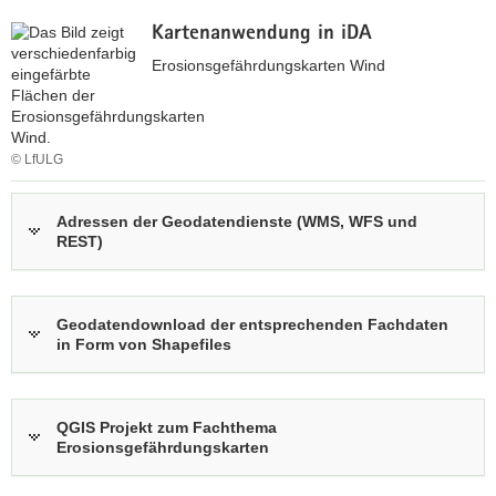
A
Link
Kartenanwendung in iDA
öffnet
Erosionsgefährdungskarten Wind
sich in
neuem
Fenster
© LfULG
z
u
Adressen der Geodatendienste (WMS, WFS und
REST)
r
i
n
t
Geodatendownload der entsprechenden Fachdaten
e
in Form von Shapefiles
r
a
k
QGIS Projekt zum Fachthema
t
Erosionsgefährdungskarten
i