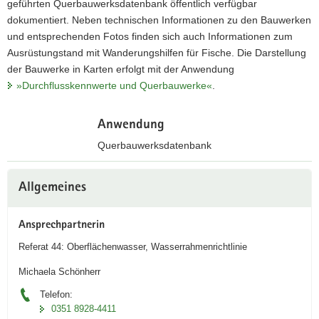
geführten Querbauwerksdatenbank öffentlich verfügbar
a
dokumentiert. Neben technischen Informationen zu den Bauwerken
v
und entsprechenden Fotos finden sich auch Informationen zum
i
Ausrüstungstand mit Wanderungshilfen für Fische. Die Darstellung
g
der Bauwerke in Karten erfolgt mit der Anwendung
a
»Durchflusskennwerte und Querbauwerke«
.
t
i
Anwendung
o
Querbauwerksdatenbank
n
Z
Weitere
u
Allgemeines
Information
r
i
Ansprechpartnerin
n
Referat 44: Oberflächenwasser, Wasserrahmenrichtlinie
t
e
Michaela Schönherr
r
Telefon:
a
0351 8928-4411
k