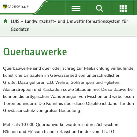
P
P
H
W
F
o
o
a
e
o
r
r
u
i
o
LUIS - Landwirtschaft- und Umweltinformationssystem für
t
t
p
t
t
Geodaten
a
a
t
e
e
l
l
i
r
r
ü
n
n
e
-
Querbauwerke
Hauptinhalt
b
a
h
I
B
e
v
a
n
e
r
i
l
f
r
Querbauwerke sind quer oder schräg zur Fließrichtung verlaufende
g
g
t
o
e
künstliche Einbauten im Gewässerbett von unterschiedlicher
r
a
r
i
Größe. Dazu gehören z.B. Wehre, Sohlrampen und –gleiten,
e
t
m
c
Absturztreppen und Kaskaden sowie Staudämme. Diese Bauwerke
i
i
a
h
können die arttypischen Wanderungen von Fischen und wirbellosen
f
o
t
Tieren behindern. Die Kenntnis über diese Objekte ist daher für den
e
n
i
Gewässerschutz von großer Bedeutung.
n
o
d
n
Mehr als 10.000 Querbauwerke wurden in den sächsischen
e
Bächen und Flüssen bisher erfasst und in der vom LfULG
N