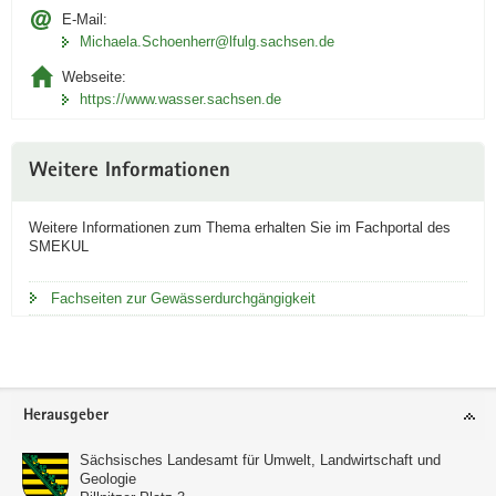
t
E-Mail:
Michaela.Schoenherr@lfulg.sachsen.de
i
v
Webseite:
e
https://www.wasser.sachsen.de
n
A
Weitere Informationen
n
w
e
Weitere Informationen zum Thema erhalten Sie im Fachportal des
SMEKUL
n
d
Fachseiten zur Gewässerdurchgängigkeit
u
n
g
Link
öffnet
Footer-
Herausgeber
sich in
Bereich
neuem
Sächsisches Landesamt für Umwelt, Landwirtschaft und
Fenster
Geologie