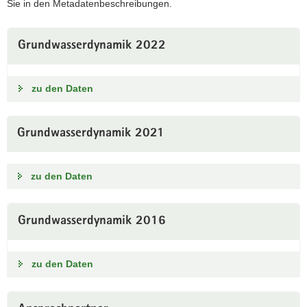
Sie in den Metadatenbeschreibungen.
a
v
Grundwasserdynamik 2022
i
g
a
zu den Daten
t
i
o
Grundwasserdynamik 2021
n
zu den Daten
Grundwasserdynamik 2016
zu den Daten
Weitere