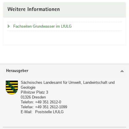
Weitere Informationen
Fachseiten Grundwasser im LfULG
Footer-
Herausgeber
Bereich
Sächsisches Landesamt für Umwelt, Landwirtschaft und
Geologie
Pillnitzer Platz 3
01326
Dresden
Telefon:
+49 351 2612-0
Telefax:
+49 351 2612-1099
E-Mail:
Poststelle LfULG