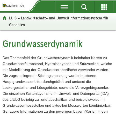
P
P
H
W
F
o
o
a
e
o
r
r
u
i
o
LUIS - Landwirtschaft- und Umweltinformationssystem für
t
t
p
t
t
Geodaten
a
a
t
e
e
l
l
i
r
r
ü
n
n
e
-
Grundwasserdynamik
Hauptinhalt
b
a
h
I
B
e
v
a
n
e
r
i
l
f
r
Das Themenfeld der Grundwasserdynamik beinhaltet Karten zu
g
g
t
o
e
Grundwasserflurabstand, Hydroisohypsen und Stützstellen, welche
r
a
r
i
zur Modellierung der Grundwasseroberfläche verwendet wurden.
e
t
m
c
Die zugrundliegende Stichtagsmessung wurde im oberen
i
i
a
h
Hauptgrundwasserleiter durchgeführt und umfasst die
f
o
t
Lockergesteins- und Lössgebiete, sowie die Vorerzgebirgssenke.
e
n
i
Die einzelnen Kartenlayer sind im Umwelt- und Datenportal (iDA)
n
o
des LfULG beliebig zu- und abschaltbar und beispielsweise mit
d
n
Grundwassermessstellen und aktuellen Messwerten kombinierbar.
e
Genauere Informationen zu den jeweiligen Layern/Karten finden
N