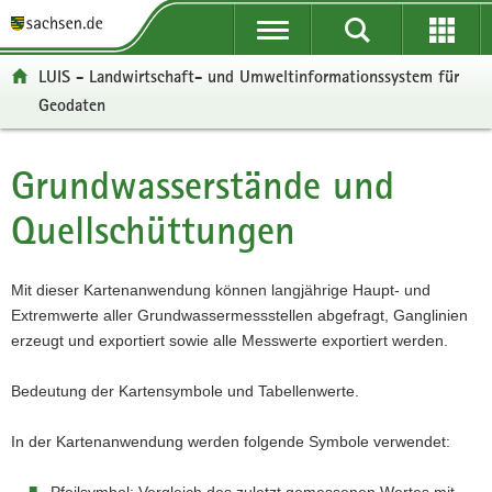
P
P
H
W
F
o
o
a
e
o
r
r
u
i
o
LUIS - Landwirtschaft- und Umweltinformationssystem für
t
t
p
t
t
Geodaten
a
a
t
e
e
l
l
i
r
r
ü
n
n
e
-
Grundwasserstände und
Hauptinhalt
b
a
h
I
B
e
v
a
n
e
Quellschüttungen
r
i
l
f
r
g
g
t
o
e
r
a
r
i
Mit dieser Kartenanwendung können langjährige Haupt- und
e
t
m
c
Extremwerte aller Grundwassermessstellen abgefragt, Ganglinien
i
i
a
h
erzeugt und exportiert sowie alle Messwerte exportiert werden.
f
o
t
e
n
i
Bedeutung der Kartensymbole und Tabellenwerte.
n
o
d
n
In der Kartenanwendung werden folgende Symbole verwendet:
e
N