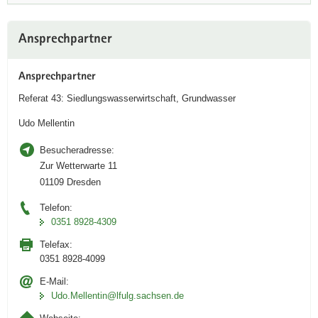
i
v
Weitere
e
Ansprechpartner
Information
n
A
Ansprechpartner
n
Referat 43: Siedlungswasserwirtschaft, Grundwasser
w
e
Udo Mellentin
n
d
Besucheradresse:
u
Zur Wetterwarte 11
n
01109 Dresden
g
Telefon:
i
0351 8928-4309
n
Telefax:
i
0351 8928-4099
D
A
E-Mail:
Link
Udo.Mellentin@lfulg.sachsen.de
öffnet