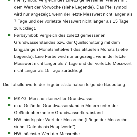
Pfeilsymbol: Vergleich des zuletzt gemessenen Wertes mit
a
dem Wert der Vorwoche (siehe Legende). Das Pfeilsymbol
v
wird nur angezeigt, wenn der letzte Messwert nicht länger als
i
7 Tage und der vorletzte Messwert nicht länger als 15 Tage
g
zurückliegt.
a
Farbsymbol: Vergleich des zuletzt gemessenen
t
Grundwasserstandes bzw. der Quellschüttung mit dem
i
langjährigen Monatsmittelwert des aktuellen Monats (siehe
o
Legende). Eine Farbe wird nur angezeigt, wenn der letzte
n
Messwert nicht länger als 7 Tage und der vorletzte Messwert
nicht länger als 15 Tage zurückliegt.
Die Tabellenwerte der Ergebnisliste haben folgende Bedeutung:
MKZG: Messnetzkennziffer Grundwasser
m u. Gelände: Grundwasserstand in Metern unter der
Geländeoberkante = Grundwasserflurabstand
NW: niedrigster Wert der Messreihe (Länge der Messreihe
siehe "Datenbasis Hauptwerte")
HW: höchster Wert der Messreihe