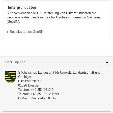
Hintergrunddaten
Bitte verwenden Sie zur Darstellung von Hintergrunddaten die
Geodienste des Landesamtes für Geobasisinformation Sachsen
(GeoSN).
Basiskarte des GeoSN
Footer-
Herausgeber
Bereich
Sächsisches Landesamt für Umwelt, Landwirtschaft und
Geologie
Pillnitzer Platz 3
01326
Dresden
Telefon:
+49 351 2612-0
Telefax:
+49 351 2612-1099
E-Mail:
Poststelle LfULG