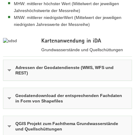
MHW: mittlerer höchster Wert (Mittelwert der jeweiligen
Jahreshöchstwerte der Messreihe)
MNW: mittlerer niedrigsterWert (Mittelwert der jeweiligen
niedrigsten Jahreswerte der Messreihe)
Kartenanwendung in iDA
Grundwasserstände und Quellschüttungen
z
u
Adressen der Geodatendienste (WMS, WFS und
REST)
r
i
n
t
Geodatendownload der entsprechenden Fachdaten
e
in Form von Shapefiles
r
a
k
QGIS Projekt zum Fachthema Grundwasserstände
t
und Quellschüttungen