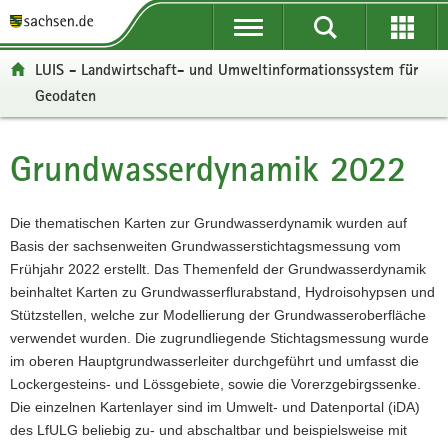
P
P
H
W
F
o
o
a
e
o
r
r
u
i
o
LUIS - Landwirtschaft- und Umweltinformationssystem für
t
t
p
t
t
Geodaten
a
a
t
e
e
l
l
i
r
r
ü
n
n
e
-
Grundwasserdynamik 2022
Hauptinhalt
b
a
h
I
B
e
v
a
n
e
r
i
l
f
r
Die thematischen Karten zur Grundwasserdynamik wurden auf
g
g
t
o
e
Basis der sachsenweiten Grundwasserstichtagsmessung vom
r
a
r
i
Frühjahr 2022 erstellt. Das Themenfeld der Grundwasserdynamik
e
t
m
c
beinhaltet Karten zu Grundwasserflurabstand, Hydroisohypsen und
i
i
a
h
Stützstellen, welche zur Modellierung der Grundwasseroberfläche
f
o
t
verwendet wurden. Die zugrundliegende Stichtagsmessung wurde
e
n
i
im oberen Hauptgrundwasserleiter durchgeführt und umfasst die
n
o
Lockergesteins- und Lössgebiete, sowie die Vorerzgebirgssenke.
d
n
Die einzelnen Kartenlayer sind im Umwelt- und Datenportal (iDA)
e
des LfULG beliebig zu- und abschaltbar und beispielsweise mit
N