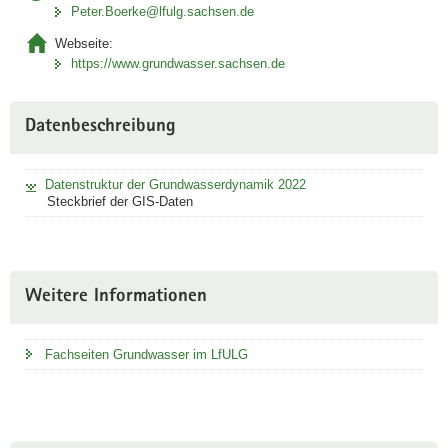
A
Peter.Boerke@lfulg.sachsen.de
Link
Webseite:
öffnet
https://www.grundwasser.sachsen.de
sich in
neuem
Fenster
Datenbeschreibung
Datenstruktur der Grundwasserdynamik 2022
Steckbrief der GIS-Daten
Weitere Informationen
Fachseiten Grundwasser im LfULG