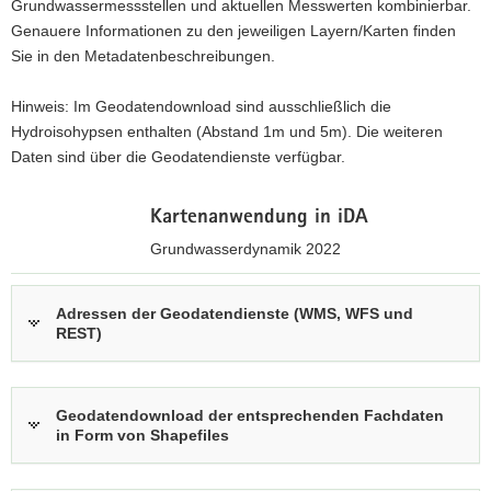
Grundwassermessstellen und aktuellen Messwerten kombinierbar.
a
Genauere Informationen zu den jeweiligen Layern/Karten finden
v
Sie in den Metadatenbeschreibungen.
i
g
Hinweis: Im Geodatendownload sind ausschließlich die
a
Hydroisohypsen enthalten (Abstand 1m und 5m). Die weiteren
t
Daten sind über die Geodatendienste verfügbar.
i
o
Kartenanwendung in iDA
n
Grundwasserdynamik 2022
z
u
Adressen der Geodatendienste (WMS, WFS und
REST)
r
i
n
t
Geodatendownload der entsprechenden Fachdaten
e
in Form von Shapefiles
r
a