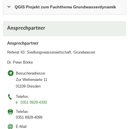
k
QGIS Projekt zum Fachthema Grundwasserdynamik
t
i
Weitere
v
Ansprechpartner
Information
e
n
Ansprechpartner
A
n
Referat 43: Siedlungswasserwirtschaft, Grundwasser
w
Dr. Peter Börke
e
n
Besucheradresse:
d
Zur Wetterwarte 11
u
01109 Dresden
n
Telefon:
g
0351 8928-4300
i
n
Telefax:
0351 8928-4099
i
D
E-Mail: