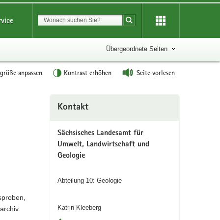
Suchbegriff
rvice
Suche starten
Übergeordnete Seiten
tgröße anpassen
Kontrast erhöhen
Seite vorlesen
Weitere
Kontakt
Information
Sächsisches Landesamt für
Umwelt, Landwirtschaft und
Geologie
Abteilung 10: Geologie
sproben,
Katrin Kleeberg
rchiv.