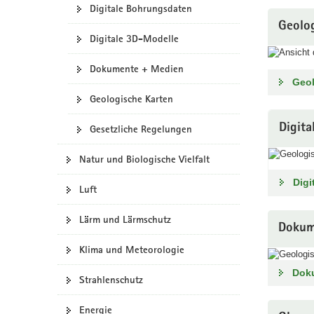
Digitale Bohrungsdaten
a
Geolo
v
Digitale 3D-Modelle
i
g
Dokumente + Medien
a
Geo
t
Geologische Karten
i
Digit
o
Gesetzliche Regelungen
n
Natur und Biologische Vielfalt
Digi
Luft
Lärm und Lärmschutz
Dokum
Klima und Meteorologie
Dok
Strahlenschutz
Energie