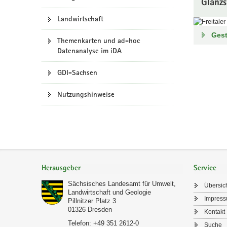
Glanzs
Landwirtschaft
Ges
Themenkarten und ad-hoc
Datenanalyse im iDA
GDI-Sachsen
Nutzungshinweise
Footer-
Bereich
Herausgeber
Service
Sächsisches Landesamt für Umwelt,
Übersic
Landwirtschaft und Geologie
Impres
Pillnitzer Platz 3
01326
Dresden
Kontakt
Telefon:
+49 351 2612-0
Suche