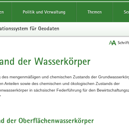
reifende
en
Politik und Verwaltung
Themen
Se
ationssystem für Geodaten
Schrif
and der Wasserkörper
t
 des mengenmäßigen und chemischen Zustands der Grundwasserkörp
en Anteilen sowie des chemischen und ökologischen Zustands der
enwasserkörper in sächsischer Federführung für den Bewirtschaftungs
7
nd der Oberflächenwasserkörper