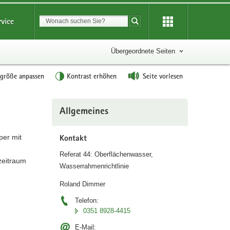
Suchbegriff
rvice
Suche starten
Übergeordnete Seiten
tgröße anpassen
Kontrast erhöhen
Seite vorlesen
Weitere
Allgemeines
Information
er mit
Kontakt
Referat 44: Oberflächenwasser,
zeitraum
Wasserrahmenrichtlinie
Roland Dimmer
Telefon:
0351 8928-4415
E-Mail: