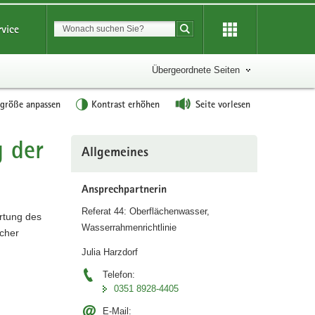
Suchbegriff
rvice
Suche starten
Übergeordnete Seiten
tgröße anpassen
Kontrast erhöhen
Seite vorlesen
 der
Weitere
Allgemeines
Information
Ansprechpartnerin
Referat 44: Oberflächenwasser,
rtung des
Wasserrahmenrichtlinie
cher
Julia Harzdorf
Telefon:
0351 8928-4405
E-Mail: