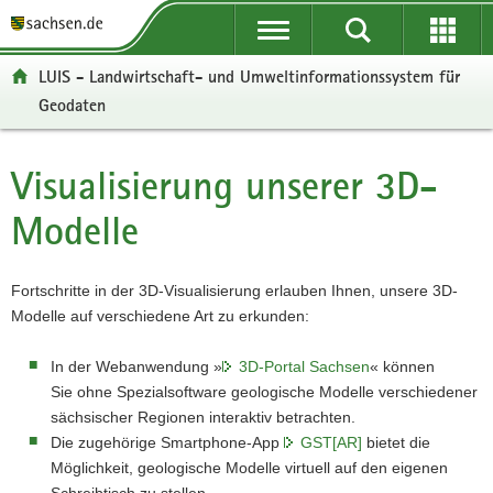
P
P
H
W
F
o
o
a
e
o
r
r
u
i
o
LUIS - Landwirtschaft- und Umweltinformationssystem für
t
t
p
t
t
Geodaten
a
a
t
e
e
l
l
i
r
r
ü
n
n
e
-
Visualisierung unserer 3D-
Hauptinhalt
b
a
h
I
B
e
v
a
n
e
Modelle
r
i
l
f
r
g
g
t
o
e
r
a
r
i
Fortschritte in der 3D-Visualisierung erlauben Ihnen, unsere 3D-
e
t
m
c
Modelle auf verschiedene Art zu erkunden:
i
i
a
h
f
o
t
In der Webanwendung »
3D-Portal Sachsen
« können
e
n
i
Sie ohne Spezialsoftware geologische Modelle verschiedener
n
o
sächsischer Regionen interaktiv betrachten.
d
n
Die zugehörige Smartphone-App
GST[AR]
bietet die
e
Möglichkeit, geologische Modelle virtuell auf den eigenen
N