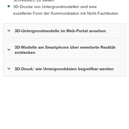
Schreibtisch zu stellen.
a
3D-Drucke von Untergrundmodellen sind eine
v
exzellente Form der Kommunikation mit Nicht-Fachleuten.
i
g
3D-Untergrundmodelle im Web-Portal ansehen
a
t
i
3D-Modelle am Smartphone über erweiterte Realität
entdecken
o
n
3D-Druck: wie Untergrunddaten begreifbar werden