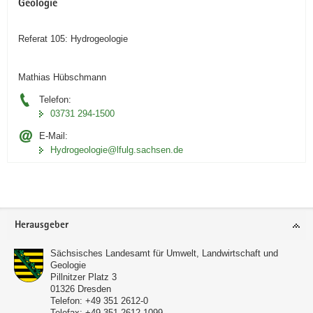
Geologie
Referat 105: Hydrogeologie
Mathias Hübschmann
Telefon:
03731 294-1500
E-Mail:
Hydrogeologie­@lfulg.sachsen.de
Footer-
Herausgeber
Bereich
Sächsisches Landesamt für Umwelt, Landwirtschaft und
Geologie
Pillnitzer Platz 3
01326
Dresden
Telefon:
+49 351 2612-0
Telefax:
+49 351 2612-1099