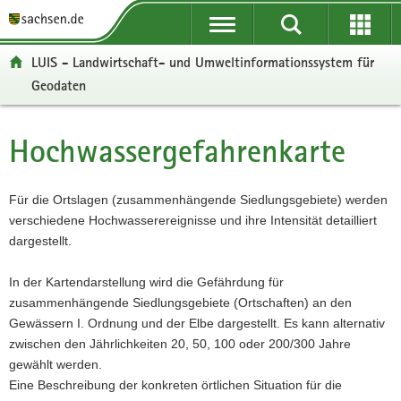
P
P
H
W
F
o
o
a
e
o
r
r
u
i
o
LUIS - Landwirtschaft- und Umweltinformationssystem für
t
t
p
t
t
Geodaten
a
a
t
e
e
l
l
i
r
r
ü
n
n
e
-
Hochwassergefahrenkarte
Hauptinhalt
b
a
h
I
B
e
v
a
n
e
r
i
l
f
r
Für die Ortslagen (zusammenhängende Siedlungsgebiete) werden
g
g
t
o
e
verschiedene Hochwasserereignisse und ihre Intensität detailliert
r
a
r
i
dargestellt.
e
t
m
c
i
i
a
h
In der Kartendarstellung wird die Gefährdung für
f
o
t
zusammenhängende Siedlungsgebiete (Ortschaften) an den
e
n
i
Gewässern I. Ordnung und der Elbe dargestellt. Es kann alternativ
n
o
zwischen den Jährlichkeiten 20, 50, 100 oder 200/300 Jahre
d
n
gewählt werden.
e
Eine Beschreibung der konkreten örtlichen Situation für die
N