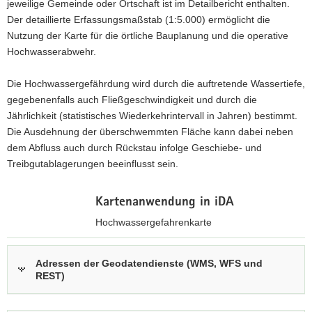
jeweilige Gemeinde oder Ortschaft ist im Detailbericht enthalten.
a
Der detaillierte Erfassungsmaßstab (1:5.000) ermöglicht die
v
Nutzung der Karte für die örtliche Bauplanung und die operative
i
Hochwasserabwehr.
g
a
Die Hochwassergefährdung wird durch die auftretende Wassertiefe,
t
gegebenenfalls auch Fließgeschwindigkeit und durch die
i
Jährlichkeit (statistisches Wiederkehrintervall in Jahren) bestimmt.
o
Die Ausdehnung der überschwemmten Fläche kann dabei neben
n
dem Abfluss auch durch Rückstau infolge Geschiebe- und
Treibgutablagerungen beeinflusst sein.
Kartenanwendung in iDA
Hochwassergefahrenkarte
z
u
Adressen der Geodatendienste (WMS, WFS und
REST)
r
i
n