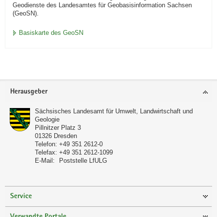
Geodienste des Landesamtes für Geobasisinformation Sachsen
(GeoSN).
Basiskarte des GeoSN
Footer-
Herausgeber
Bereich
Sächsisches Landesamt für Umwelt, Landwirtschaft und
Geologie
Pillnitzer Platz 3
01326
Dresden
Telefon:
+49 351 2612-0
Telefax:
+49 351 2612-1099
E-Mail:
Poststelle LfULG
Service
Verwandte Portale