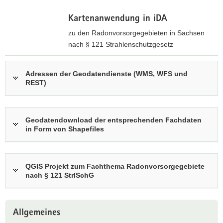
a
Kartenanwendung in iDA
v
zu den Radonvorsorgegebieten in Sachsen
i
nach § 121 Strahlenschutzgesetz
g
a
i
t
n
Adressen der Geodatendienste (WMS, WFS und
i
REST)
t
o
e
n
r
a
Geodatendownload der entsprechenden Fachdaten
k
in Form von Shapefiles
t
i
v
QGIS Projekt zum Fachthema Radonvorsorgegebiete
e
nach § 121 StrlSchG
n
A
Weitere
n
Allgemeines
Information
w