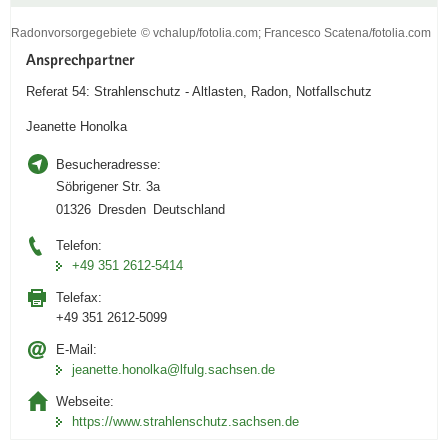
e
Radonvorsorgegebiete
© vchalup/fotolia.com; Francesco Scatena/fotolia.com
n
Radonvorsorgegebiete
Ansprechpartner
d
u
Referat 54: Strahlenschutz - Altlasten, Radon, Notfallschutz
n
Jeanette Honolka
g
i
Besucheradresse:
n
Söbrigener Str. 3a
i
01326 Dresden Deutschland
D
Telefon:
A
+49 351 2612-5414
Karte der
Radonvorsorgegebiete
Telefax:
in Sachsen nach §
+49 351 2612-5099
121
E-Mail:
Strahlenschutzgesetz
jeanette.honolka@lfulg.sachsen.de
Webseite:
https://www.strahlenschutz.sachsen.de