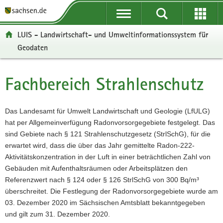
P
P
H
W
F
o
o
a
e
o
r
r
u
i
o
LUIS - Landwirtschaft- und Umweltinformationssystem für
t
t
p
t
t
Geodaten
a
a
t
e
e
l
l
i
r
r
ü
n
n
e
-
Fachbereich Strahlenschutz
Hauptinhalt
b
a
h
I
B
e
v
a
n
e
r
i
l
f
r
Das Landesamt für Umwelt Landwirtschaft und Geologie (LfULG)
g
g
t
o
e
hat per Allgemeinverfügung Radonvorsorgegebiete festgelegt. Das
r
a
r
i
sind Gebiete nach § 121 Strahlenschutzgesetz (StrlSchG), für die
e
t
m
c
erwartet wird, dass die über das Jahr gemittelte Radon-222-
i
i
a
h
Aktivitätskonzentration in der Luft in einer beträchtlichen Zahl von
f
o
t
Gebäuden mit Aufenthaltsräumen oder Arbeitsplätzen den
e
n
i
Referenzwert nach § 124 oder § 126 StrlSchG von 300 Bq/m³
n
o
überschreitet. Die Festlegung der Radonvorsorgegebiete wurde am
d
n
03. Dezember 2020 im Sächsischen Amtsblatt bekanntgegeben
e
und gilt zum 31. Dezember 2020.
N