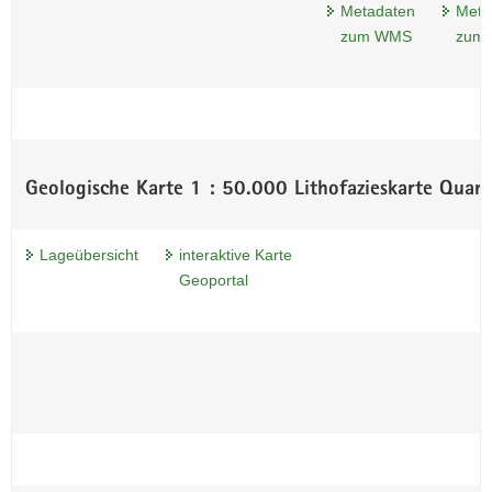
Metadaten
Meta
zum WMS
zum
Geologische Karte 1 : 50.000 Lithofazieskarte Quar
Lageübersicht
interaktive Karte
Geoportal