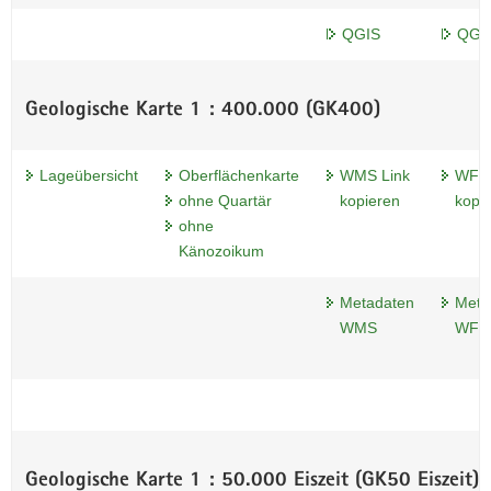
QGIS
QGI
Geologische Karte 1 : 400.000 (GK400)
Lageübersicht
Oberflächenkarte
WMS Link
WFS 
ohne Quartär
kopieren
kopi
ohne
Känozoikum
Metadaten
Meta
WMS
WFS
Geologische Karte 1 : 50.000 Eiszeit (GK50 Eiszeit)