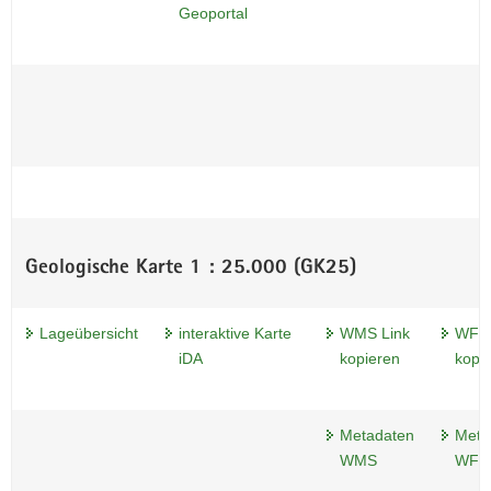
Geoportal
Geologische Karte 1 : 25.000 (GK25)
Lageübersicht
interaktive Karte
WMS Link
WFS 
iDA
kopieren
kopi
Metadaten
Meta
WMS
WFS