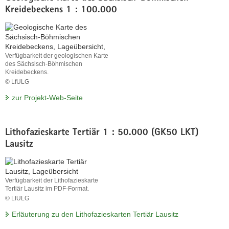
und
Kreidebeckens 1 : 100.000
kohlechemischen
Karten.
Verfügbarkeit der geologischen Karte
des Sächsisch-Böhmischen
Kreidebeckens.
© LfULG
Verfügbarkeit
zur Projekt-Web-Seite
der
geologischen
Karte
des
Lithofazieskarte Tertiär 1 : 50.000 (GK50 LKT)
Sächsisch-
Lausitz
Böhmischen
Kreidebeckens.
Verfügbarkeit der Lithofazieskarte
Tertiär Lausitz im PDF-Format.
© LfULG
Verfügbarkeit
Erläuterung zu den Lithofazieskarten Tertiär Lausitz
der
Lithofazieskarte