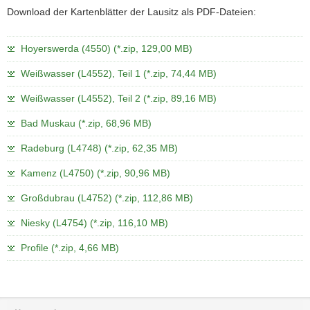
Tertiär
Download der Kartenblätter der Lausitz als PDF-Dateien:
Lausitz
im
Hoyerswerda (4550) (*.zip, 129,00 MB)
PDF-
Format.
Weißwasser (L4552), Teil 1 (*.zip, 74,44 MB)
Weißwasser (L4552), Teil 2 (*.zip, 89,16 MB)
Bad Muskau (*.zip, 68,96 MB)
Radeburg (L4748) (*.zip, 62,35 MB)
Kamenz (L4750) (*.zip, 90,96 MB)
Großdubrau (L4752) (*.zip, 112,86 MB)
Niesky (L4754) (*.zip, 116,10 MB)
Profile (*.zip, 4,66 MB)
Footer-