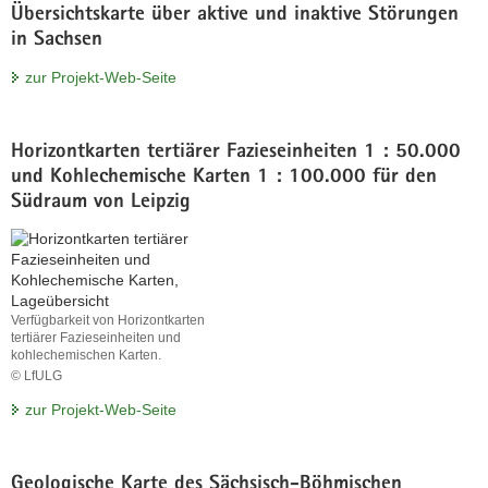
Übersichtskarte über aktive und inaktive Störungen
in Sachsen
zur Projekt-Web-Seite
Horizontkarten tertiärer Fazieseinheiten 1 : 50.000
und Kohlechemische Karten 1 : 100.000 für den
Südraum von Leipzig
Verfügbarkeit von Horizontkarten
tertiärer Fazieseinheiten und
kohlechemischen Karten.
© LfULG
Verfügbarkeit
zur Projekt-Web-Seite
von
Horizontkarten
tertiärer
Fazieseinheiten
Geologische Karte des Sächsisch-Böhmischen