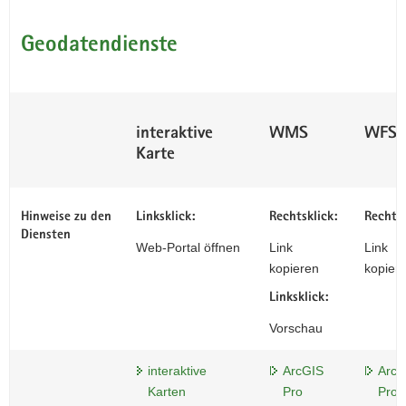
Geodatendienste
interaktive
WMS
WFS
Karte
Hinweise zu den
Linksklick:
Rechtsklick:
Rechtsk
Diensten
Web-Portal öffnen
Link
Link
kopieren
kopier
Linksklick:
Vorschau
interaktive
ArcGIS
ArcG
Karten
Pro
Pro