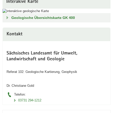
Interakive Karte
a
v
i
Geologische Übersichtskarte GK 400
g
a
Kontakt
t
i
o
n
Sächsisches Landesamt für Umwelt,
Landwirtschaft und Geologie
Referat 102: Geologische Kartierung, Geophysik
Dr. Christiane Gold
Telefon:
03731 294-1212