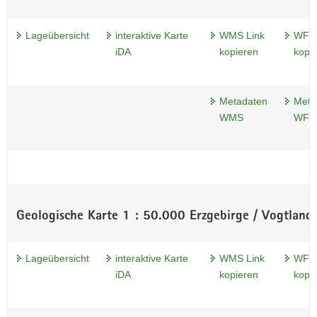
Lageübersicht
interaktive Karte
WMS Link
WFS 
iDA
kopieren
kopi
Metadaten
Meta
WMS
WFS
Geologische Karte 1 : 50.000 Erzgebirge / Vogtland
Lageübersicht
interaktive Karte
WMS Link
WFS 
iDA
kopieren
kopi