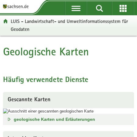
P
H
F
o
a
o
r
u
o
LUIS - Landwirtschaft- und Umweltinformationssystem für
t
p
t
Geodaten
a
t
e
l
i
r
ü
n
-
Geologische Karten
Hauptinhalt
b
h
B
e
a
e
r
l
r
g
t
e
Häufig verwendete Dienste
r
i
e
c
i
h
Gescannte Karten
f
e
n
geologische Karten und Erläuterungen
d
e
N