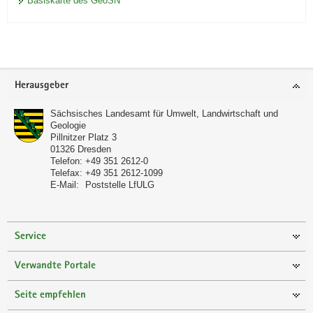
Basiskarte des GeoSN
Footer-
Herausgeber
Bereich
Sächsisches Landesamt für Umwelt, Landwirtschaft und
Geologie
Pillnitzer Platz 3
01326
Dresden
Telefon:
+49 351 2612-0
Telefax:
+49 351 2612-1099
E-Mail:
Poststelle LfULG
Service
Verwandte Portale
Seite empfehlen