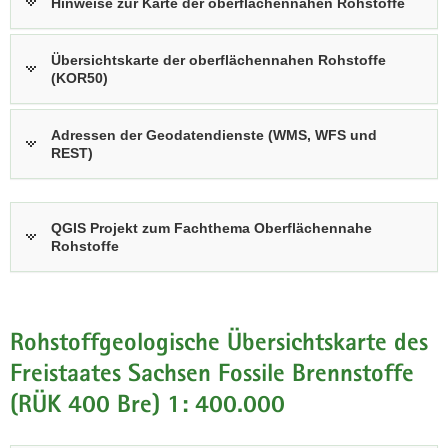
Hinweise zur Karte der oberflächennahen Rohstoffe
a
v
Übersichtskarte der oberflächennahen Rohstoffe
i
(KOR50)
g
a
Adressen der Geodatendienste (WMS, WFS und
t
REST)
i
o
n
QGIS Projekt zum Fachthema Oberflächennahe
Rohstoffe
Rohstoffgeologische Übersichtskarte des
Freistaates Sachsen Fossile Brennstoffe
(RÜK 400 Bre) 1: 400.000