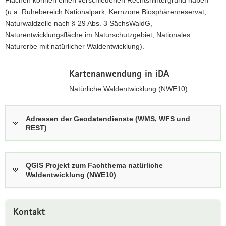
Flächen können einen verschiedenen Rechtshintergrund haben
a
(u.a. Ruhebereich Nationalpark, Kernzone Biosphärenreservat,
v
Naturwaldzelle nach § 29 Abs. 3 SächsWaldG,
i
Naturentwicklungsfläche im Naturschutzgebiet, Nationales
g
Naturerbe mit natürlicher Waldentwicklung).
a
t
Kartenanwendung in iDA
i
Natürliche Waldentwicklung (NWE10)
o
n
z
u
Adressen der Geodatendienste (WMS, WFS und
REST)
r
i
n
t
QGIS Projekt zum Fachthema natürliche
e
Waldentwicklung (NWE10)
r
a
Weitere
k
Kontakt
Information
t