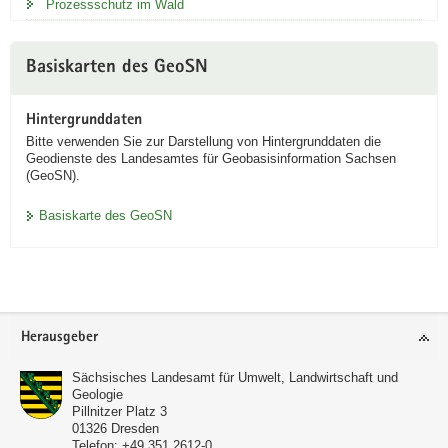
Prozessschutz im Wald
Basiskarten des GeoSN
Hintergrunddaten
Bitte verwenden Sie zur Darstellung von Hintergrunddaten die
Geodienste des Landesamtes für Geobasisinformation Sachsen
(GeoSN).
Basiskarte des GeoSN
Footer-
Herausgeber
Bereich
Sächsisches Landesamt für Umwelt, Landwirtschaft und
Geologie
Pillnitzer Platz 3
01326
Dresden
Telefon:
+49 351 2612-0