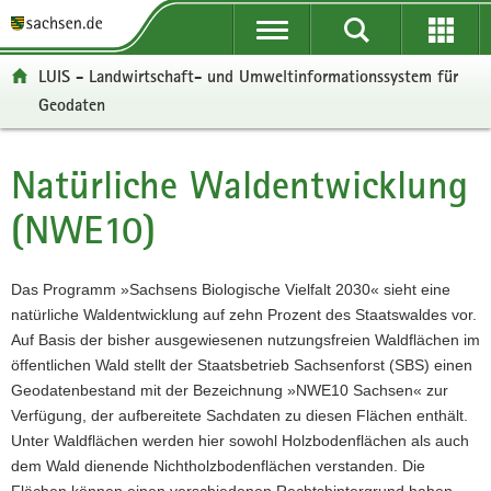
P
P
H
W
F
o
o
a
e
o
r
r
u
i
o
LUIS - Landwirtschaft- und Umweltinformationssystem für
t
t
p
t
t
Geodaten
a
a
t
e
e
l
l
i
r
r
ü
n
n
e
-
Natürliche Waldentwicklung
Hauptinhalt
b
a
h
I
B
e
v
a
n
e
(NWE10)
r
i
l
f
r
g
g
t
o
e
r
a
r
i
Das Programm »Sachsens Biologische Vielfalt 2030« sieht eine
e
t
m
c
natürliche Waldentwicklung auf zehn Prozent des Staatswaldes vor.
i
i
a
h
Auf Basis der bisher ausgewiesenen nutzungsfreien Waldflächen im
f
o
t
öffentlichen Wald stellt der Staatsbetrieb Sachsenforst (SBS) einen
e
n
i
Geodatenbestand mit der Bezeichnung »NWE10 Sachsen« zur
n
o
Verfügung, der aufbereitete Sachdaten zu diesen Flächen enthält.
d
n
Unter Waldflächen werden hier sowohl Holzbodenflächen als auch
e
dem Wald dienende Nichtholzbodenflächen verstanden. Die
N