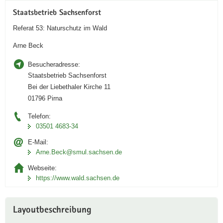
i
Staatsbetrieb Sachsenforst
v
Referat 53: Naturschutz im Wald
e
n
Arne Beck
A
n
Besucheradresse:
w
Staatsbetrieb Sachsenforst
e
Bei der Liebethaler Kirche 11
n
01796 Pirna
d
Telefon:
u
03501 4683-34
n
E-Mail:
g
Arne.Beck@smul.sachsen.de
i
n
Webseite:
i
https://www.wald.sachsen.de
D
A
Layoutbeschreibung
Link
öffnet