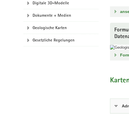
Digitale 3D-Modelle
a
ans
v
Dokumente + Medien
i
g
Geologische Karten
Formul
a
Daten
t
Gesetzliche Regelungen
i
o
Form
n
Karte
Adr