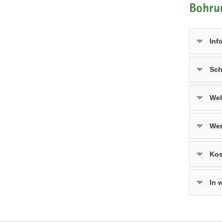
Bohru
Inf
Sch
Wel
Wer
Kos
In 