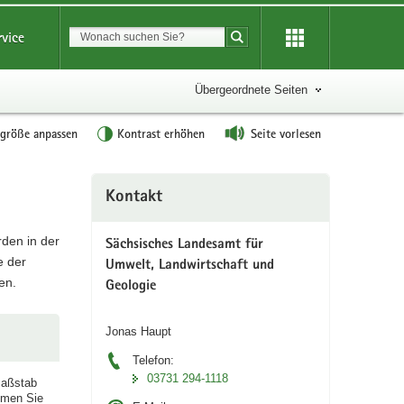
Suchbegriff
rvice
Suche starten
Übergeordnete Seiten
tgröße anpassen
Kontrast erhöhen
Seite vorlesen
Weitere
Kontakt
Information
den in der
Sächsisches Landesamt für
e der
Umwelt, Landwirtschaft und
en.
Geologie
Jonas Haupt
Telefon:
03731 294-1118
Maßstab
omen Sie