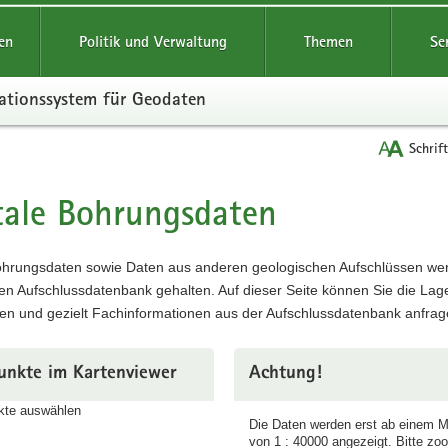
reifende
en
Politik und Verwaltung
Themen
Se
ationssystem für Geodaten
Schrif
tale Bohrungsdaten
t
Bohrungsdaten sowie Daten aus anderen geologischen Aufschlüssen wer
en Aufschlussdatenbank gehalten. Auf dieser Seite können Sie die Lag
en und gezielt Fachinformationen aus der Aufschlussdatenbank anfrag
unkte im Kartenviewer
Achtung!
Die Daten werden erst ab einem 
von 1 : 40000 angezeigt. Bitte zo