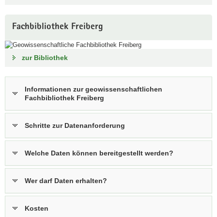
a
v
Fachbibliothek Freiberg
i
g
a
zur Bibliothek
t
i
o
Informationen zur geowissenschaftlichen
Fachbibliothek Freiberg
n
Schritte zur Datenanforderung
Welche Daten können bereitgestellt werden?
Wer darf Daten erhalten?
Kosten