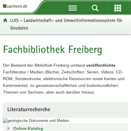
P
P
H
W
F
o
o
a
e
o
r
r
u
i
o
LUIS - Landwirtschaft- und Umweltinformationssystem für
t
t
p
t
t
Geodaten
a
a
t
e
e
l
l
i
r
r
ü
n
n
e
-
Fachbibliothek Freiberg
Hauptinhalt
b
a
h
I
B
e
v
a
n
e
r
i
l
f
r
Der Bestand der Bibliothek Freiberg umfasst
veröffentlichte
g
g
t
o
e
Fachliteratur / Medien (Bücher, Zeitschriften, Serien, Videos, CD-
r
a
r
i
ROM, Sonderdrucke, elektronische Ressourcen sowie Karten und
e
t
m
c
Kartenwerke) zu geowissenschaftlichen und bodenkundlichen
i
i
a
h
Themen von Sachsen, aber auch darüber hinaus.
f
o
t
e
n
i
Literaturrecherche
n
o
d
n
e
Online-Katalog
N