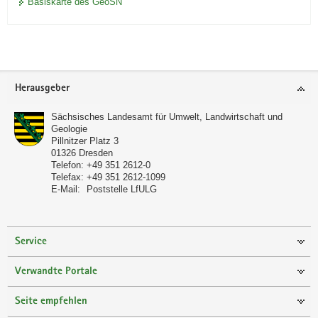
Basiskarte des GeoSN
Footer-
Herausgeber
Bereich
Sächsisches Landesamt für Umwelt, Landwirtschaft und
Geologie
Pillnitzer Platz 3
01326
Dresden
Telefon:
+49 351 2612-0
Telefax:
+49 351 2612-1099
E-Mail:
Poststelle LfULG
Service
Verwandte Portale
Seite empfehlen