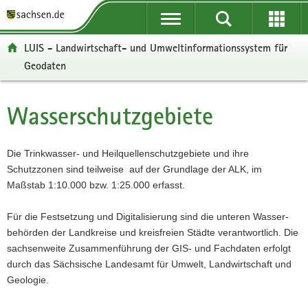
P
P
H
W
F
o
o
a
e
o
r
r
u
i
o
LUIS - Landwirtschaft- und Umweltinformationssystem für
t
t
p
t
t
Geodaten
a
a
t
e
e
l
l
i
r
r
ü
n
n
e
-
Wasserschutzgebiete
Hauptinhalt
b
a
h
I
B
e
v
a
n
e
r
i
l
f
r
Die Trinkwasser- und Heilquellenschutzgebiete und ihre
g
g
t
o
e
Schutzzonen sind teilweise auf der Grundlage der ALK, im
r
a
r
i
Maßstab 1:10.000 bzw. 1:25.000 erfasst.
e
t
m
c
i
i
a
h
Für die Festsetzung und Digitalisierung sind die unteren Wasser-
f
o
t
behörden der Landkreise und kreisfreien Städte verantwortlich. Die
e
n
i
sachsenweite Zusammenführung der GIS- und Fachdaten erfolgt
n
o
durch das Sächsische Landesamt für Umwelt, Landwirtschaft und
d
n
Geologie.
e
N