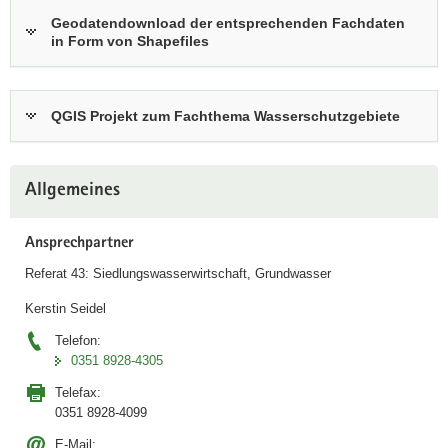
t
Geodatendownload der entsprechenden Fachdaten
e
in Form von Shapefiles
r
a
k
QGIS Projekt zum Fachthema Wasserschutzgebiete
t
i
Weitere
v
Allgemeines
Information
e
n
Ansprechpartner
A
n
Referat 43: Siedlungswasserwirtschaft, Grundwasser
w
Kerstin Seidel
e
n
Telefon:
0351 8928-4305
d
u
Telefax:
n
0351 8928-4099
g
E-Mail: