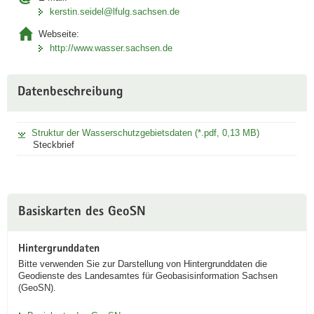
i
kerstin.seidel@lfulg.sachsen.de
n
Webseite:
i
http://www.wasser.sachsen.de
D
A
Link
Datenbeschreibung
öffnet
sich in
neuem
Struktur der Wasserschutzgebietsdaten (*.pdf, 0,13 MB)
Fenster
Steckbrief
Basiskarten des GeoSN
Hintergrunddaten
Bitte verwenden Sie zur Darstellung von Hintergrunddaten die
Geodienste des Landesamtes für Geobasisinformation Sachsen
(GeoSN).