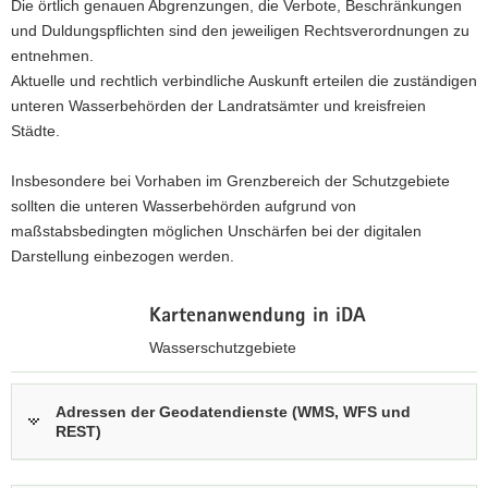
Die örtlich genauen Abgrenzungen, die Verbote, Beschränkungen
a
und Duldungspflichten sind den jeweiligen Rechtsverordnungen zu
v
entnehmen.
i
Aktuelle und rechtlich verbindliche Auskunft erteilen die zuständigen
g
unteren Wasserbehörden der Landratsämter und kreisfreien
a
Städte.
t
i
Insbesondere bei Vorhaben im Grenzbereich der Schutzgebiete
o
sollten die unteren Wasserbehörden aufgrund von
n
maßstabsbedingten möglichen Unschärfen bei der digitalen
Darstellung einbezogen werden.
Kartenanwendung in iDA
Wasserschutzgebiete
z
u
Adressen der Geodatendienste (WMS, WFS und
REST)
r
i
n