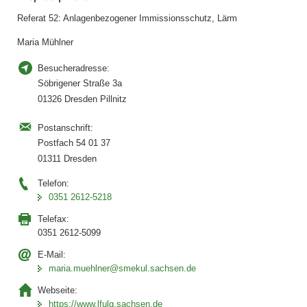
w
Referat 52: Anlagenbezogener Immissionsschutz, Lärm
e
Maria Mühlner
n
d
Besucheradresse:
u
Söbrigener Straße 3a
n
01326 Dresden Pillnitz
g
i
Postanschrift:
n
Postfach 54 01 37
i
01311 Dresden
D
Telefon:
A
0351 2612-5218
Link
öffnet
Telefax:
sich in
0351 2612-5099
neuem
E-Mail:
Fenster
maria.muehlner@smekul.sachsen.de
Webseite:
https://www.lfulg.sachsen.de