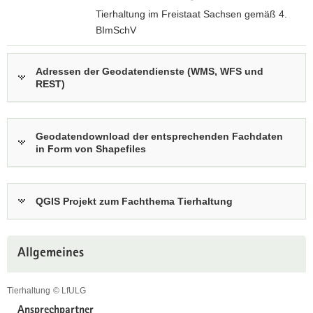
Tierhaltung im Freistaat Sachsen gemäß 4.
a
BImSchV
v
i
z
g
u
Adressen der Geodatendienste (WMS, WFS und
a
REST)
r
t
i
i
n
o
t
Geodatendownload der entsprechenden Fachdaten
n
e
in Form von Shapefiles
r
a
k
QGIS Projekt zum Fachthema Tierhaltung
t
i
Weitere
v
Allgemeines
Information
e
n
Tierhaltung
© LfULG
A
Tierhaltung
n
Ansprechpartner