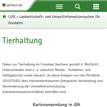
P
P
H
W
F
o
o
a
e
o
r
r
u
i
o
LUIS - Landwirtschaft- und Umweltinformationssystem für
t
t
p
t
t
Geodaten
a
a
t
e
e
l
l
i
r
r
ü
n
n
e
-
Tierhaltung
Hauptinhalt
b
a
h
I
B
e
v
a
n
e
r
i
l
f
r
g
g
t
o
e
r
a
r
i
Daten zur Tierhaltung im Freistaat Sachsen gemäß 4. BImSchV.
e
t
m
c
Unterschieden wird u. a. zwischen Rinder-, Schweine- und
i
i
a
h
Geflügelzucht sowie danach, ob diese Anlagen von der Richtlinie
f
o
t
2010/75/EU über Industrieemissionen (integrierte Vermeidung und
e
n
i
Verminderung der Umweltverschmutzung -
n
o
Industrieemissionsrichtlinie) betroffen sind.
d
n
e
Kartenanwendung in iDA
N